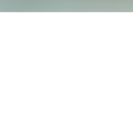
Hospizverein Landshut e.V.
Harnischgasse 35
84028 Landshut
Tel.:
0871 / 666 35
info@hospizverein-landshut.de
Bürozeiten:
Montag bis Freitag
von 9 bis 12 Uhr
Termine ganztags nach Vereinbarung