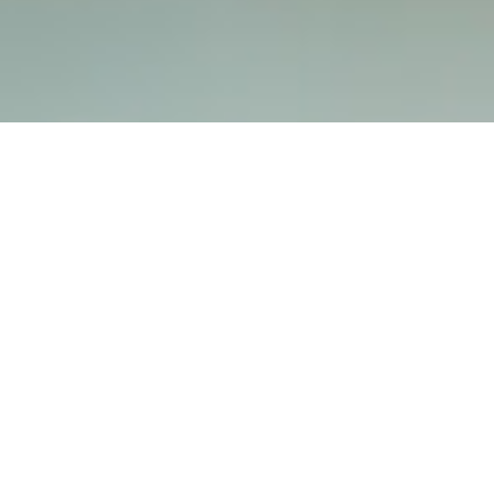
Hospizverein Landshut e.V.
Harnischgasse 35
84028 Landshut
Tel.:
0871 / 666 35
info@hospizverein-landshut.de
Bürozeiten: