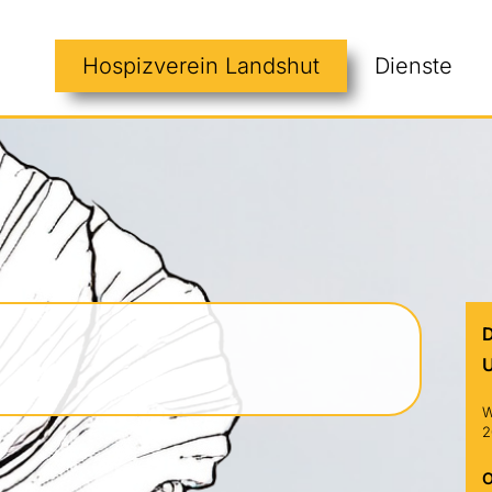
Hospizverein Landshut
Dienste
U
W
2
O