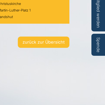
Mitglied werden
hristuskirche
artin-Luther-Platz 1
andshut
Spende
zurück zur Übersicht