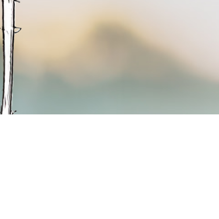
lle Rottenburg
Quicklinks
hl-Str. 16
Hospizbegleitung