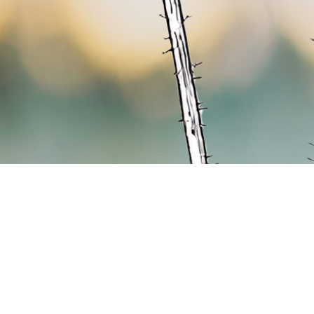
Hospizverein Landshut e.V.
Zweigste
Harnischgasse 35
Georg-Pösc